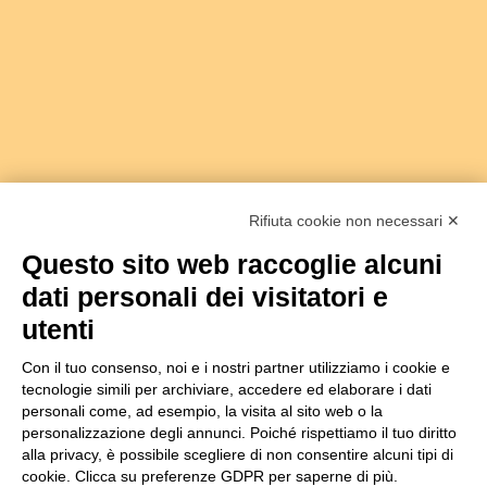
Rifiuta cookie non necessari ✕
Questo sito web raccoglie alcuni
dati personali dei visitatori e
Copyright 2018 -
Società Agricola I Sabbioni S.S
utenti
Viale Bologna 286/A - 47122 Forlì Italia
Tel.+39 0543755711 -
info@isabbioni.it
Con il tuo consenso, noi e i nostri partner utilizziamo i cookie e
P.IVA 03760260400
Informativa Privacy
&
Cookie Policy
tecnologie simili per archiviare, accedere ed elaborare i dati
Managed by Hi-Net
personali come, ad esempio, la visita al sito web o la
personalizzazione degli annunci. Poiché rispettiamo il tuo diritto
Gestisci consenso
alla privacy, è possibile scegliere di non consentire alcuni tipi di
cookie. Clicca su preferenze GDPR per saperne di più.