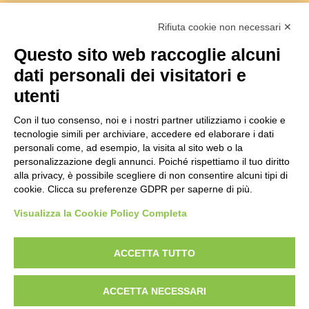
Rifiuta cookie non necessari ✕
Questo sito web raccoglie alcuni
dati personali dei visitatori e
Copyright 2018 -
Società Agricola I Sabbioni S.S
utenti
Viale Bologna 286/A - 47122 Forlì Italia
Tel.+39 0543755711 -
info@isabbioni.it
Con il tuo consenso, noi e i nostri partner utilizziamo i cookie e
P.IVA 03760260400
Informativa Privacy
&
Cookie Policy
tecnologie simili per archiviare, accedere ed elaborare i dati
Managed by Hi-Net
personali come, ad esempio, la visita al sito web o la
personalizzazione degli annunci. Poiché rispettiamo il tuo diritto
Gestisci consenso
alla privacy, è possibile scegliere di non consentire alcuni tipi di
cookie. Clicca su preferenze GDPR per saperne di più.
Visualizza la Cookie Policy Completa
ACCETTA TUTTO
ACCETTA NECESSARI