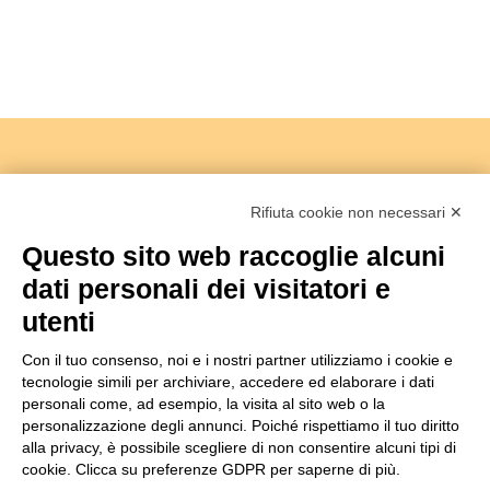
Rifiuta cookie non necessari ✕
Questo sito web raccoglie alcuni
dati personali dei visitatori e
Copyright 2018 -
Società Agricola I Sabbioni S.S
utenti
Viale Bologna 286/A - 47122 Forlì Italia
Tel.+39 0543755711 -
info@isabbioni.it
Con il tuo consenso, noi e i nostri partner utilizziamo i cookie e
P.IVA 03760260400
Informativa Privacy
&
Cookie Policy
tecnologie simili per archiviare, accedere ed elaborare i dati
Managed by Hi-Net
personali come, ad esempio, la visita al sito web o la
personalizzazione degli annunci. Poiché rispettiamo il tuo diritto
Gestisci consenso
alla privacy, è possibile scegliere di non consentire alcuni tipi di
cookie. Clicca su preferenze GDPR per saperne di più.