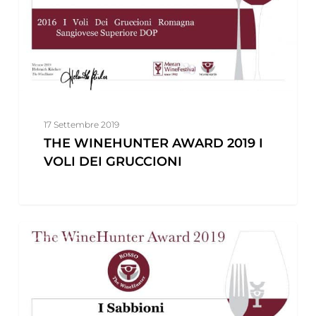
VOLI
DEI
GRUCCIONI
17 Settembre 2019
THE WINEHUNTER AWARD 2019 I
VOLI DEI GRUCCIONI
THE
PRESS
WINEHUNTER
AWARD
2019
ORIOLO