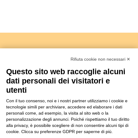
Rifiuta cookie non necessari ✕
Questo sito web raccoglie alcuni
dati personali dei visitatori e
Copyright 2018 -
Società Agricola I Sabbioni S.S
utenti
Viale Bologna 286/A - 47122 Forlì Italia
Tel.+39 0543755711 -
info@isabbioni.it
Con il tuo consenso, noi e i nostri partner utilizziamo i cookie e
P.IVA 03760260400
Informativa Privacy
&
Cookie Policy
tecnologie simili per archiviare, accedere ed elaborare i dati
Managed by Hi-Net
personali come, ad esempio, la visita al sito web o la
personalizzazione degli annunci. Poiché rispettiamo il tuo diritto
Gestisci consenso
alla privacy, è possibile scegliere di non consentire alcuni tipi di
cookie. Clicca su preferenze GDPR per saperne di più.