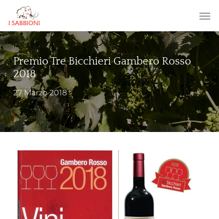
Skip
Menu
Men
to
main
content
Premio Tre Bicchieri Gambero Rosso
2018
27 Marzo 2018